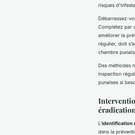
risques d'infest
Débarrassez-vou
Complétez par de
améliorer la pré
régulier, doit s
chambre punaise
Des méthodes nat
inspection régul
punaises si beso
Interventio
éradication
L’
identification
dans la préventi