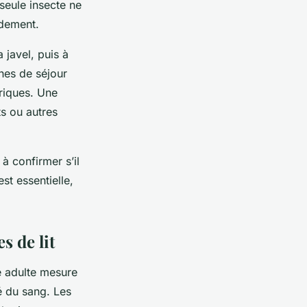
seule insecte ne
idement.
 javel, puis à
nes de séjour
triques. Une
ts ou autres
à confirmer s’il
est essentielle,
s de lit
ne adulte mesure
é du sang. Les