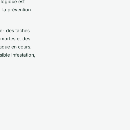
logique est
r la prévention
ie : des taches
 mortes et des
taque en cours.
ible infestation,