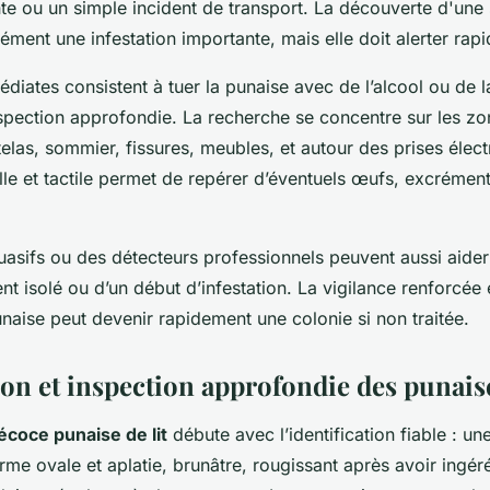
te ou un simple incident de transport. La découverte d'une 
cément une infestation importante, mais elle doit alerter rap
diates consistent à tuer la punaise avec de l’alcool ou de la
nspection approfondie. La recherche se concentre sur les zo
telas, sommier, fissures, meubles, et autour des prises élec
lle et tactile permet de repérer d’éventuels œufs, excrémen
asifs ou des détecteurs professionnels peuvent aussi aider 
ent isolé ou d’un début d’infestation. La vigilance renforcée 
naise peut devenir rapidement une colonie si non traitée.
ion et inspection approfondie des punaise
écoce punaise de lit
débute avec l’identification fiable : u
orme ovale et aplatie, brunâtre, rougissant après avoir ingér