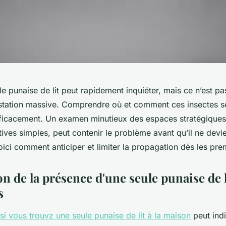
e punaise de lit peut rapidement inquiéter, mais ce n’est pa
estation massive. Comprendre où et comment ces insectes s
fficacement. Un examen minutieux des espaces stratégiques,
ives simples, peut contenir le problème avant qu’il ne devi
oici comment anticiper et limiter la propagation dès les pre
on de la présence d'une seule punaise de l
s
si vous trouvz une seule punaise de lit à la maison
peut ind