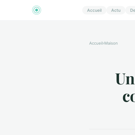
Accueil
Actu
D
Accueil
›
Maison
Un
c