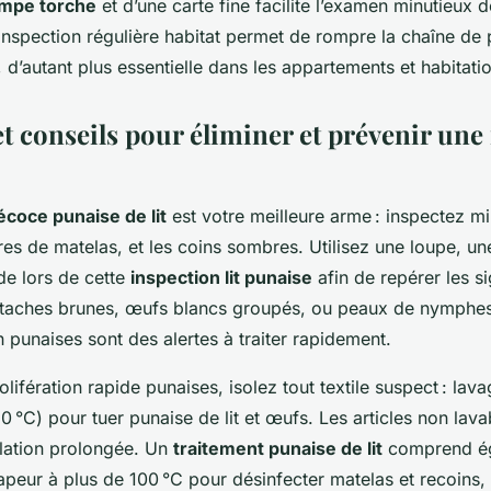
ampe torche
et d’une carte fine facilite l’examen minutieux 
inspection régulière habitat permet de rompre la chaîne de p
 d’autant plus essentielle dans les appartements et habitati
t conseils pour éliminer et prévenir une 
écoce punaise de lit
est votre meilleure arme : inspectez m
tures de matelas, et les coins sombres. Utilisez une loupe, u
ide lors de cette
inspection lit punaise
afin de repérer les s
 : taches brunes, œufs blancs groupés, ou peaux de nymphe
n punaises sont des alertes à traiter rapidement.
olifération rapide punaises, isolez tout textile suspect : lav
 °C) pour tuer punaise de lit et œufs. Les articles non lava
lation prolongée. Un
traitement punaise de lit
comprend é
 vapeur à plus de 100 °C pour désinfecter matelas et recoins, l