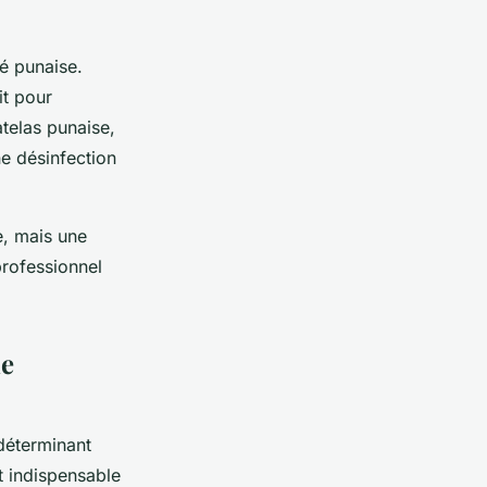
é punaise.
it pour
atelas punaise,
ne désinfection
e, mais une
professionnel
ne
 déterminant
t indispensable