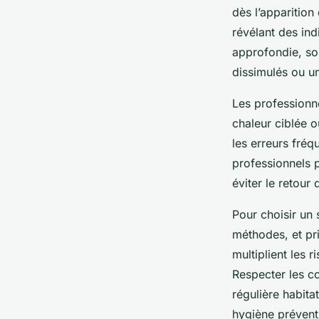
dès l’apparition
révélant des ind
approfondie, sou
dissimulés ou un
Les professionn
chaleur ciblée o
les erreurs fréq
professionnels 
éviter le retour 
Pour choisir un s
méthodes, et pr
multiplient les r
Respecter les co
régulière habita
hygiène prévent