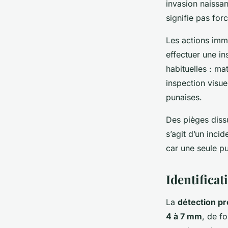
invasion naissan
signifie pas for
Les actions immé
effectuer une i
habituelles : ma
inspection visue
punaises.
Des pièges dissu
s’agit d’un incid
car une seule pu
Identificat
La
détection pr
4 à 7 mm
, de f