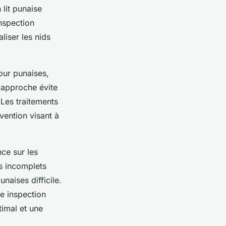
 lit punaise
nspection
liser les nids
our punaises,
e approche évite
 Les traitements
vention visant à
nce sur les
s incomplets
unaises difficile.
e inspection
timal et une