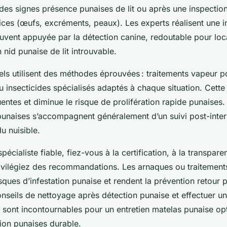
 des signes présence punaises de lit ou après une inspection
ices (œufs, excréments, peaux). Les experts réalisent une i
vent appuyée par la détection canine, redoutable pour loca
 nid punaise de lit introuvable.
els utilisent des méthodes éprouvées : traitements vapeur p
u insecticides spécialisés adaptés à chaque situation. Cett
uentes et diminue le risque de prolifération rapide punaises.
punaises s’accompagnent généralement d’un suivi post-inter
du nuisible.
pécialiste fiable, fiez-vous à la certification, à la transpare
ivilégiez des recommandations. Les arnaques ou traitement
isques d’infestation punaise et rendent la prévention retour p
nseils de nettoyage après détection punaise et effectuer un
t sont incontournables pour un entretien matelas punaise op
ion punaises durable.