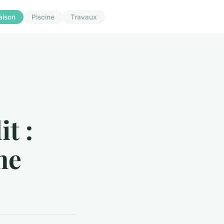
aison
Piscine
Travaux
t :
ne