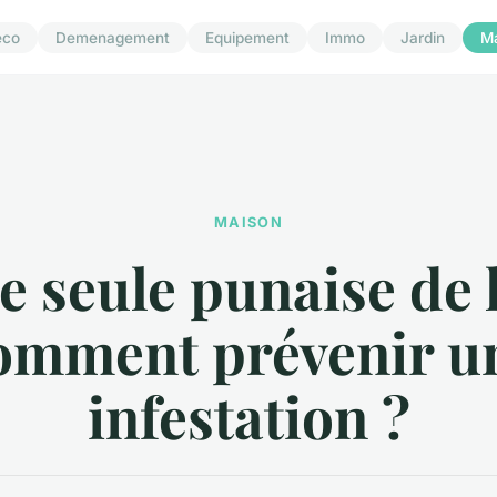
eco
Demenagement
Equipement
Immo
Jardin
M
MAISON
e seule punaise de li
omment prévenir u
infestation ?