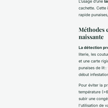
L’usage d’une
l
cachette. Cette 
rapide punaises,
Méthodes e
naissante
La détection pr
literie, les cou
et une carte rig
punaises de lit
début infestatio
Pour éviter la pr
température (>60
subir une congé
l'utilisation de