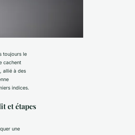
s toujours le
e cachent
 allié à des
enne
miers indices.
it et étapes
iquer une