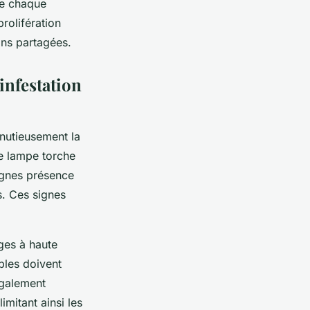
de chaque
rolifération
ons partagées.
infestation
inutieusement la
ne lampe torche
ignes présence
s. Ces signes
ages à haute
bles doivent
galement
imitant ainsi les