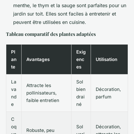
menthe, le thym et la sauge sont parfaites pour un
jardin sur toit. Elles sont faciles à entretenir et
peuvent être utilisées en cuisine.
Tableau comparatif des plantes adaptées
Pl
Exig
an
Avantages
enc
Utilisation
te
es
La
Sol
Attracte les
va
bien
Décoration,
pollinisateurs,
nd
drai
parfum
faible entretien
e
né
C
oq
Sol
Décoration,
Robuste, peu