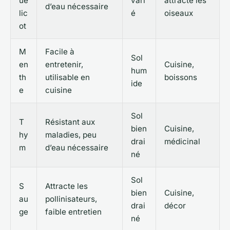
ue
vari
attracte les
d’eau nécessaire
lic
é
oiseaux
ot
M
Facile à
Sol
en
entretenir,
Cuisine,
hum
th
utilisable en
boissons
ide
e
cuisine
Sol
T
Résistant aux
bien
Cuisine,
hy
maladies, peu
drai
médicinal
m
d’eau nécessaire
né
Sol
S
Attracte les
bien
Cuisine,
au
pollinisateurs,
drai
décor
ge
faible entretien
né