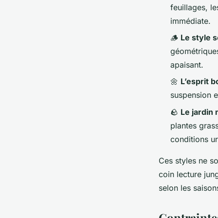
feuillages, l
immédiate.
🪵
Le style 
géométriques.
apaisant.
🌼
L’esprit 
suspension en
🪨
Le jardin 
plantes grass
conditions u
Ces styles ne so
coin lecture jun
selon les saison
Contrainte