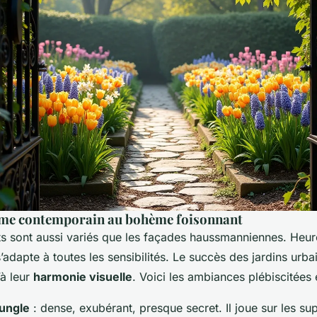
me contemporain au bohème foisonnant
ûts sont aussi variés que les façades haussmanniennes. Heu
’adapte à toutes les sensibilités. Le succès des jardins urbai
’à leur
harmonie visuelle
. Voici les ambiances plébiscitées
jungle
: dense, exubérant, presque secret. Il joue sur les su