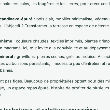
es palmiers nains, les fougères et les lierres, pour créer une i
scandinave-épuré
: bois clair, mobilier minimaliste, végéta
 L’objectif ? Transformer la terrasse en espace de détente c
bohème
: couleurs chaudes, textiles imprimés, plantes grimp
 macramé. Ici, tout invite à la convivialité et au dépayseme
minéral
: gravillons, pierres sèches, grès ou ardoise. Assoc
es ou buissons persistants, il nécessite peu d’entretien et r
rbaines.
nt pas figés. Beaucoup de propriétaires optent pour des mix
gle, un espace repas épuré, histoire de profiter de plusieur
s.
s techniques et solutions paysagères