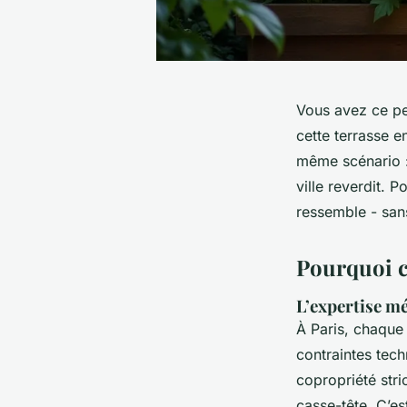
Vous avez ce pe
cette terrasse e
même scénario :
ville reverdit. 
ressemble - sans
Pourquoi co
L’expertise mé
À Paris, chaque
contraintes tec
copropriété stri
casse-tête. C’est