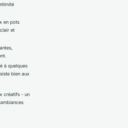
ntimité
ux en pots
lair et
antes,
nt.
ié à quelques
ésiste bien aux
 créatifs - un
s ambiances