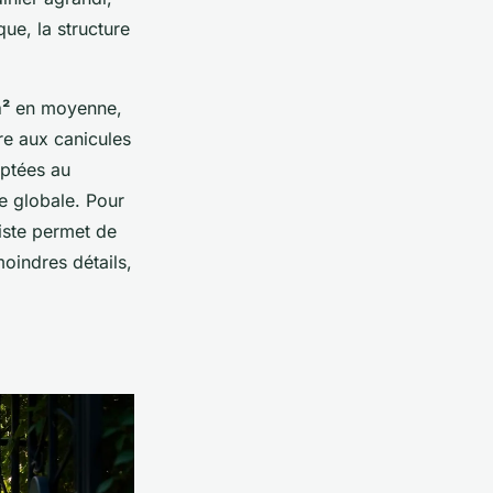
que, la structure
m²
en moyenne,
re aux canicules
aptées au
le globale. Pour
iste permet de
oindres détails,