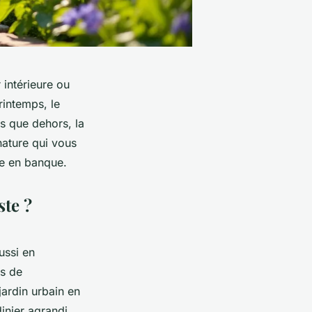
intérieure ou
rintemps, le
s que dehors, la
 nature qui vous
te en banque.
ste ?
ussi en
es de
jardin urbain en
dinier agrandi,