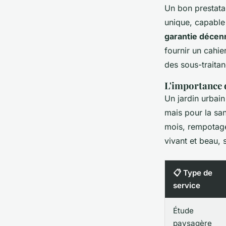
Un bon prestatai
unique, capable 
garantie décen
fournir un cahie
des sous-traita
L'importance d
Un jardin urbain
mais pour la san
mois, rempotage
vivant et beau, 
📋 Type de
service
Étude
paysagère