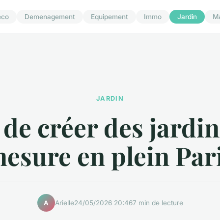
eco
Demenagement
Equipement
Immo
Jardin
M
JARDIN
 de créer des jardi
esure en plein Par
Arielle
24/05/2026 20:46
7 min de lecture
A