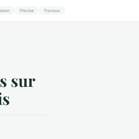
aison
Piscine
Travaux
ns sur
is