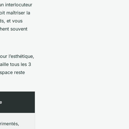
un interlocuteur
t maîtriser la
s, et vous
chent souvent
ur l’esthétique,
ille tous les 3
espace reste
le
rimentés,