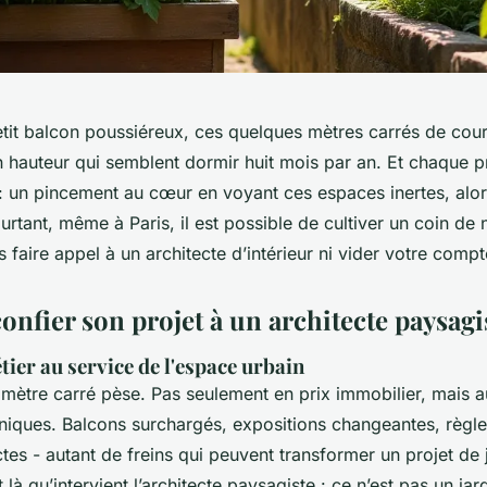
tit balcon poussiéreux, ces quelques mètres carrés de cour 
n hauteur qui semblent dormir huit mois par an. Et chaque p
 un pincement au cœur en voyant ces espaces inertes, alor
Pourtant, même à Paris, il est possible de cultiver un coin de
 faire appel à un architecte d’intérieur ni vider votre comp
nfier son projet à un architecte paysagi
tier au service de l'espace urbain
 mètre carré pèse. Pas seulement en prix immobilier, mais a
hniques. Balcons surchargés, expositions changeantes, règl
ctes - autant de freins qui peuvent transformer un projet de 
 là qu’intervient l’architecte paysagiste : ce n’est pas un jar