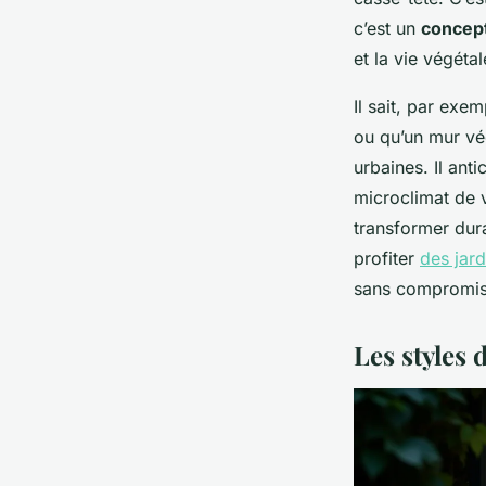
c’est un
concep
et la vie végétal
Il sait, par exe
ou qu’un mur vé
urbaines. Il ant
microclimat de v
transformer dura
profiter
des jard
sans compromis s
Les styles 