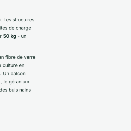
. Les structures
mites de charge
er
50 kg
- un
en fibre de verre
e culture en
x. Un balcon
a, le géranium
des buis nains