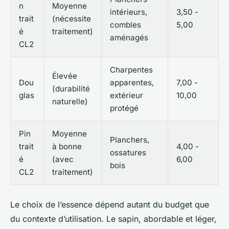
n
Moyenne
intérieurs,
3,50 -
trait
(nécessite
combles
5,00
é
traitement)
aménagés
CL2
Charpentes
Élevée
Dou
apparentes,
7,00 -
(durabilité
glas
extérieur
10,00
naturelle)
protégé
Pin
Moyenne
Planchers,
trait
à bonne
4,00 -
ossatures
é
(avec
6,00
bois
CL2
traitement)
Le choix de l’essence dépend autant du budget que
du contexte d’utilisation. Le sapin, abordable et léger,