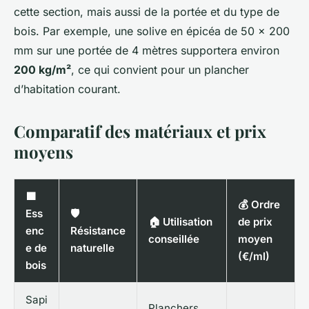
cette section, mais aussi de la portée et du type de
bois. Par exemple, une solive en épicéa de 50 x 200
mm sur une portée de 4 mètres supportera environ
200 kg/m²
, ce qui convient pour un plancher
d’habitation courant.
Comparatif des matériaux et prix
moyens
🟩
💰 Ordre
Ess
🛡️
🏠 Utilisation
de prix
enc
Résistance
conseillée
moyen
e de
naturelle
(€/ml)
bois
Sapi
Planchers